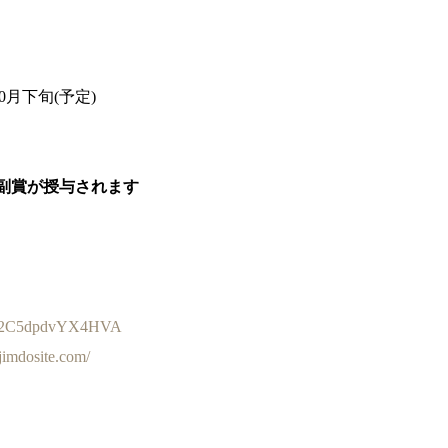
0月下旬(予定)
副賞が授与されます
cBe2C5dpdvYX4HVA
.jimdosite.com/