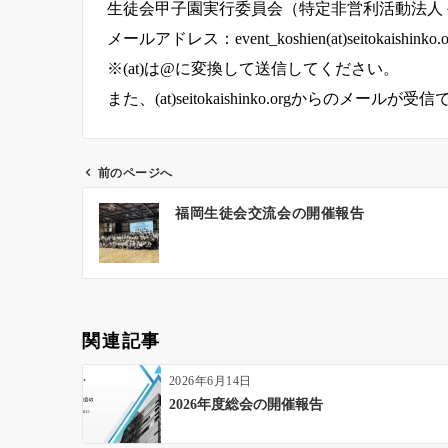
生徒会甲子園実行委員会（特定非営利活動法人 
メールアドレス：event_koshien(at)seitokaishinko.o
※(at)は@に変換して送信してください。
また、(at)seitokaishinko.orgから
前のページへ
投
福岡生徒会交流会の開催報告
稿
ナ
ビ
ゲ
ー
関連記事
シ
ョ
2026年6月14日
ン
2026年度総会の開催報告