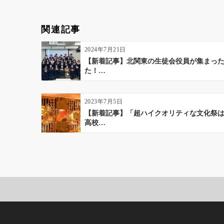
ゲ
ー
関連記事
シ
ョ
2024年7月21日
ン
【新着記事】北関東の生徒会役員が集まっ
た！…
2023年7月5日
【新着記事】「超ハイクオリティな文化祭
高校…