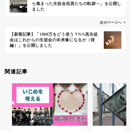
稿
ら集まった生徒会役員たちの軌跡～」を公開し
ナ
ました
ビ
ゲ
次のページへ
ー
【新着記事】「1000万をどう使う？N/S高生徒
シ
会はこれからの生徒会の未来像になるか（後
ョ
編）」を公開しました
ン
関連記事