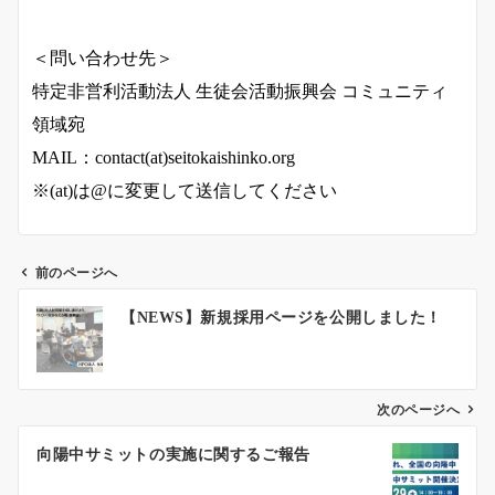
＜問い合わせ先＞
特定非営利活動法人 生徒会活動振興会 コミュニティ
領域宛
MAIL：contact(at)seitokaishinko.org
※(at)は@に変更して送信してください
前のページへ
投
【NEWS】新規採用ページを公開しました！
稿
ナ
ビ
ゲ
次のページへ
ー
向陽中サミットの実施に関するご報告
シ
ョ