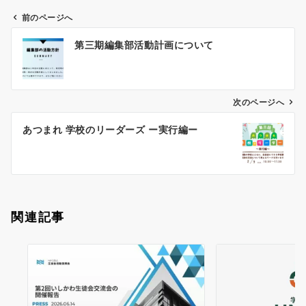
前のページへ
投
第三期編集部活動計画について
稿
ナ
ビ
ゲ
次のページへ
ー
あつまれ 学校のリーダーズ ー実行編ー
シ
ョ
ン
関連記事