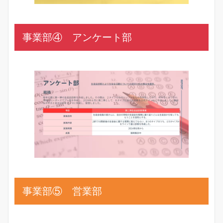
事業部④ アンケート部
事業部⑤ 営業部