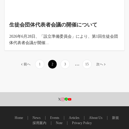
生徒会団体代表者会議の開催について
2026年6月28日、「設立準備委員会」により、第1回生徒会団
体代表者会議が開催...
…
前へ
1
2
3
15
次へ
Home
News
Events
Articles
About Us
新規
採用案内
Note
Privacy Policy