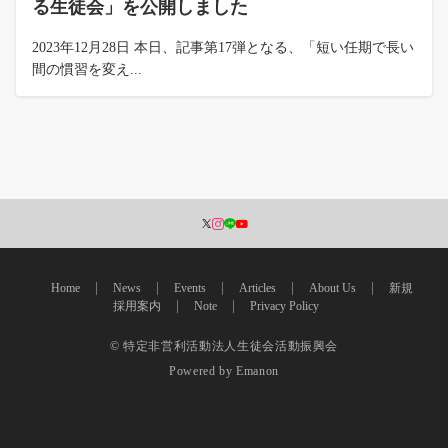
る生徒会」を公開しました
2023年12月28日 本日、記事第17弾となる、「短い任期で長い
間の慣習を変え...
Home
News
Events
Articles
About Us
新規
採用案内
Note
Privacy Policy
© 特定非営利活動法人生徒会活動振興会
Powered by
Emanon