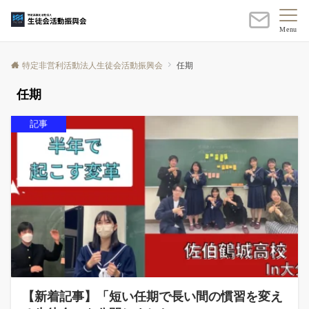
Menu
特定非営利活動法人生徒会活動振興会
任期
任期
記事
【新着記事】「短い任期で長い間の慣習を変え