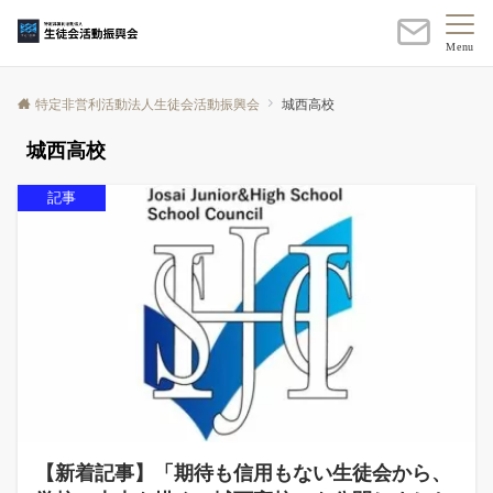
Menu
特定非営利活動法人生徒会活動振興会
城西高校
城西高校
記事
【新着記事】「期待も信用もない生徒会から、