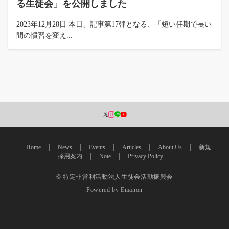
る生徒会」を公開しました
2023年12月28日 本日、記事第17弾となる、「短い任期で長い
間の慣習を変え...
Home
News
Events
Articles
About Us
新規
採用案内
Note
Privacy Policy
© 特定非営利活動法人生徒会活動振興会
Powered by
Emanon