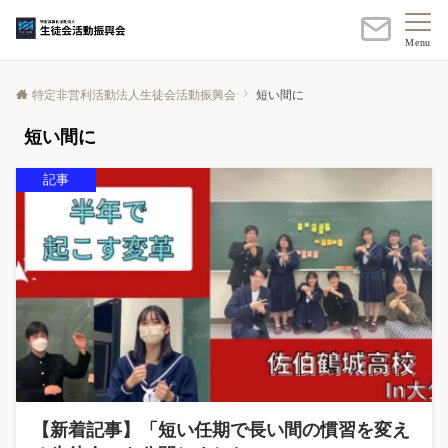
Menu
特定非営利活動法人生徒会活動振興会
短い間に
短い間に
記事
【新着記事】「短い任期で長い間の慣習を変え